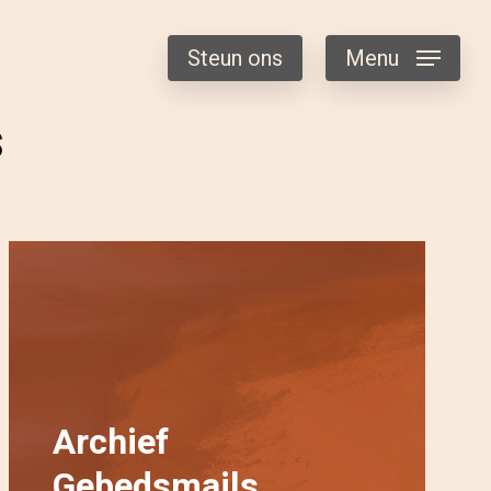
Steun ons
Menu
s
Archief
Gebedsmails