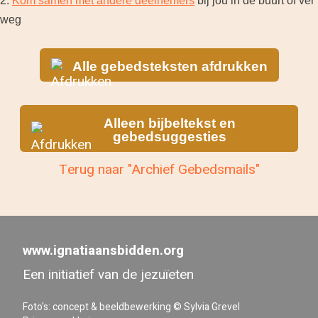
2.
Kom samen met andere deelnemers
bij jou in de buurt of ver
weg
Alle gebedsteksten afdrukken
Alleen bijbeltekst en
gebedsuggesties
Terug naar "Archief Gebedsmails"
www.ignatiaansbidden.org
Een initiatief van de jezuïeten
Foto's: concept & beeldbewerking © Sylvia Grevel