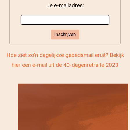
Je e-mailadres:
Hoe ziet zo’n dagelijkse gebedsmail eruit? Bekijk
hier een e-mail uit de 40-dagenretraite 2023