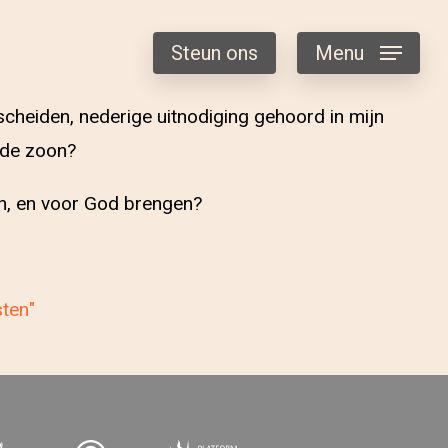
Steun ons
Menu
scheiden, nederige uitnodiging gehoord in mijn
ede zoon?
en, en voor God brengen?
sten"