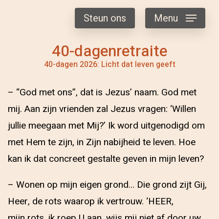
Steun ons
Menu
40-dagenretraite
40-dagen 2026: Licht dat leven geeft
– “God met ons”, dat is Jezus’ naam. God met
mij. Aan zijn vrienden zal Jezus vragen: ‘Willen
jullie meegaan met Mij?’ Ik word uitgenodigd om
met Hem te zijn, in Zijn nabijheid te leven. Hoe
kan ik dat concreet gestalte geven in mijn leven?
– Wonen op mijn eigen grond… Die grond zijt Gij,
Heer, de rots waarop ik vertrouw. ‘HEER,
mijn rots, ik roep U aan, wijs mij niet af door uw