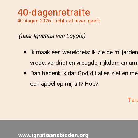
40-dagenretraite
40-dagen 2026: Licht dat leven geeft
(naar Ignatius van Loyola)
Ik maak een wereldreis: ik zie de miljarde
vrede, verdriet en vreugde, rijkdom en a
Dan bedenk ik dat God dit alles ziet en m
een appèl op mij uit? Hoe?
Teru
www.ignatiaansbidden.org