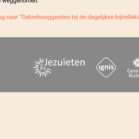
den weggenomen.
g naar "Gebedssuggesties bij de dagelijkse bijbeltek