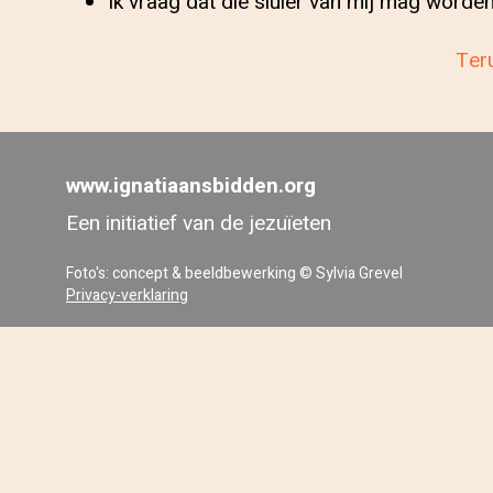
Ik vraag dat die sluier van mij mag wor
Teru
www.ignatiaansbidden.org
Een initiatief van de jezuïeten
Foto's: concept & beeldbewerking © Sylvia Grevel
Privacy-verklaring