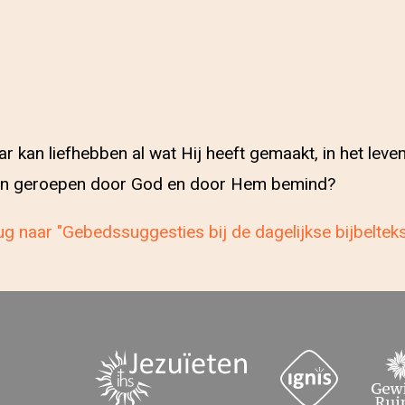
ar kan liefhebben al wat Hij heeft gemaakt, in het lev
leven geroepen door God en door Hem bemind?
g naar "Gebedssuggesties bij de dagelijkse bijbeltek