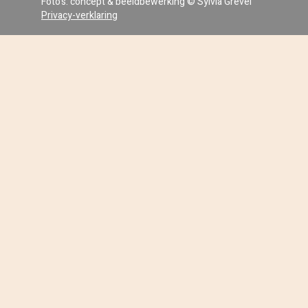
Foto's: concept & beeldbewerking © Sylvia Grevel
Privacy-verklaring