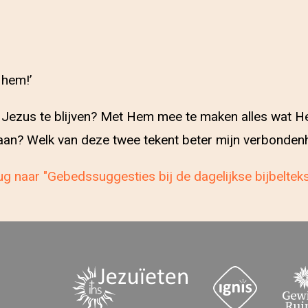
 hem!’
j Jezus te blijven? Met Hem mee te maken alles wat H
m aan? Welk van deze twee tekent beter mijn verbonde
g naar "Gebedssuggesties bij de dagelijkse bijbeltek