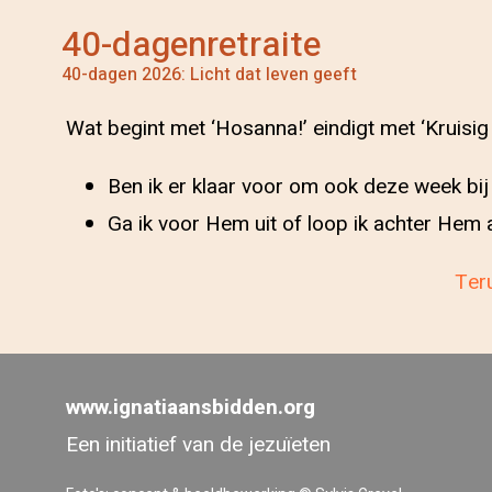
40-dagenretraite
40-dagen 2026: Licht dat leven geeft
Wat begint met ‘Hosanna!’ eindigt met ‘Kruisig
Ben ik er klaar voor om ook deze week bi
Ga ik voor Hem uit of loop ik achter He
Teru
www.ignatiaansbidden.org
Een initiatief van de jezuïeten