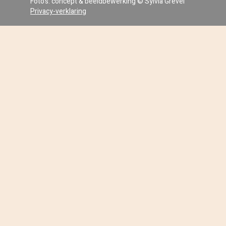
Foto's: concept & beeldbewerking © Sylvia Grevel
Privacy-verklaring