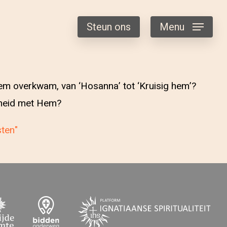
Steun ons
Menu
em overkwam, van ‘Hosanna’ tot ‘Kruisig hem’?
nheid met Hem?
sten"