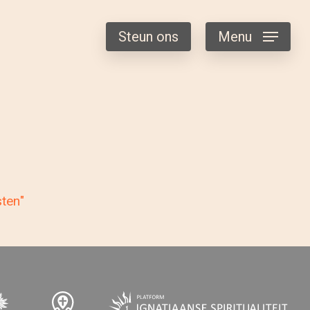
Steun ons
Menu
sten"