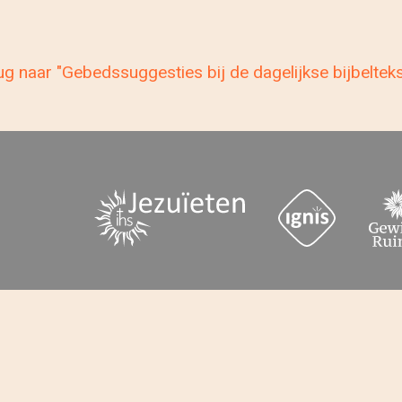
g naar "Gebedssuggesties bij de dagelijkse bijbeltek