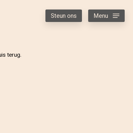
Steun ons
Menu
is terug.