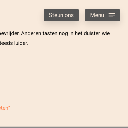
Steun ons
Menu
vrijder. Anderen tasten nog in het duister wie
eeds luider.
sten"