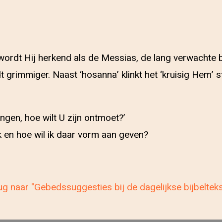
rdt Hij herkend als de Messias, de lang verwachte be
 grimmiger. Naast ‘hosanna’ klinkt het ‘kruisig Hem’ st
angen, hoe wilt U zijn ontmoet?’
k en hoe wil ik daar vorm aan geven?
g naar "Gebedssuggesties bij de dagelijkse bijbeltek