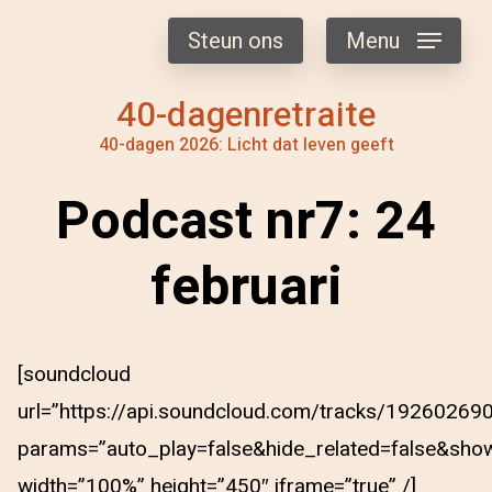
Steun ons
Menu
40-dagenretraite
40-dagen 2026: Licht dat leven geeft
Podcast nr7: 24
februari
[soundcloud
url=”https://api.soundcloud.com/tracks/192602690
params=”auto_play=false&hide_related=false&sh
width=”100%” height=”450″ iframe=”true” /]