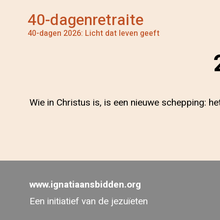
40-dagenretraite
40-dagen 2026: Licht dat leven geeft
Wie in Christus is, is een nieuwe schepping: he
www.ignatiaansbidden.org
Een initiatief van de jezuïeten