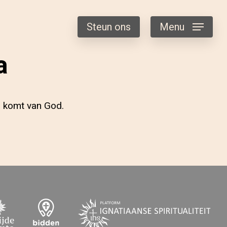
Steun ons
Menu
a
es komt van God.