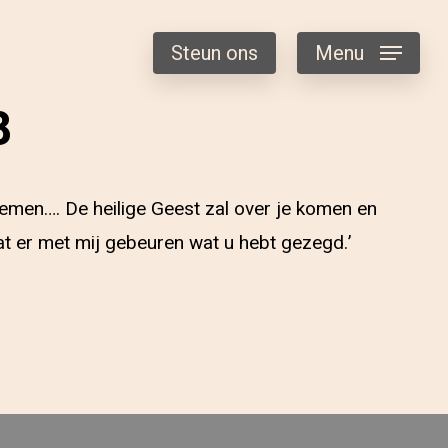
Steun ons
Menu
8
oemen…. De heilige Geest zal over je komen en
aat er met mij gebeuren wat u hebt gezegd.’