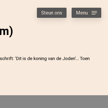
Steun ons
Menu
im)
chrift: ‘Dit is de koning van de Joden’… Toen