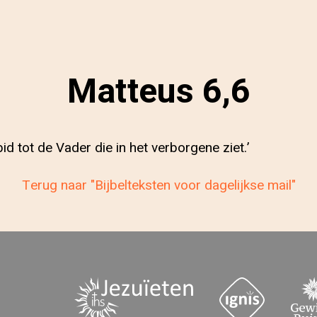
Matteus 6,6
 bid tot de Vader die in het verborgene ziet.’
Terug naar "Bijbelteksten voor dagelijkse mail"