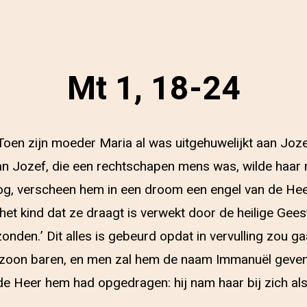
Mt 1, 18-24
Toen zijn moeder Maria al was uitgehuwelijkt aan Joz
an Jozef, die een rechtschapen mens was, wilde haar 
woog, verscheen hem in een droom een engel van de Heer
 het kind dat ze draagt is verwekt door de heilige Ge
 zonden.’ Dit alles is gebeurd opdat in vervulling zou
 zoon baren, en men zal hem de naam Immanuël geven,’
 Heer hem had opgedragen: hij nam haar bij zich als 