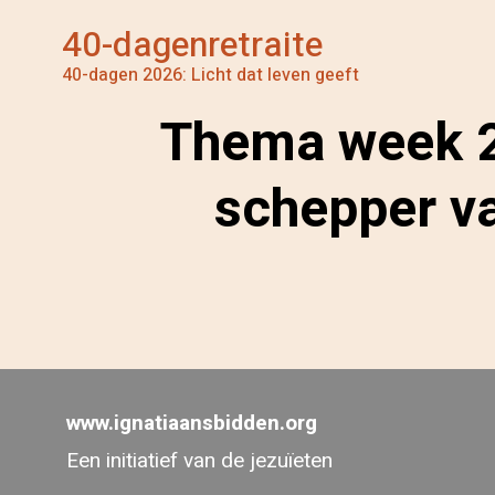
40-dagenretraite
40-dagen 2026: Licht dat leven geeft
Thema week 2 
schepper va
www.ignatiaansbidden.org
Een initiatief van de jezuïeten