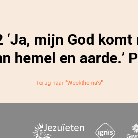
‘Ja, mijn God komt 
n hemel en aarde.’ 
Terug naar "Weekthema’s"