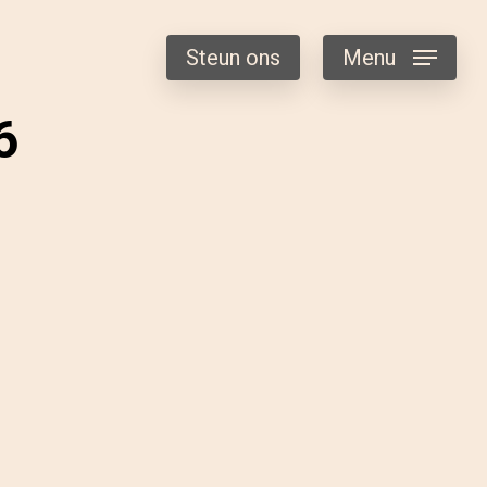
Steun ons
Menu
6